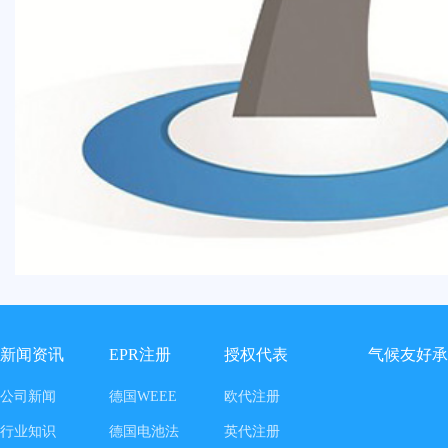
新闻资讯
EPR注册
授权代表
气候友好承
公司新闻
德国WEEE
欧代注册
行业知识
德国电池法
英代注册