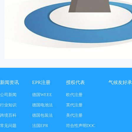
新闻资讯
EPR注册
授权代表
气候友好承
公司新闻
德国WEEE
欧代注册
行业知识
德国电池法
英代注册
跨境百科
德国包装法
美代注册
常见问题
法国EPR
符合性声明DOC